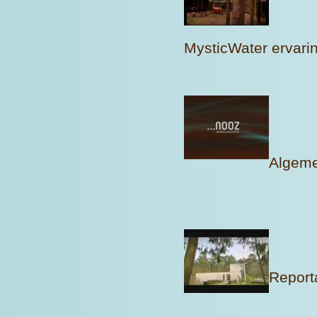
MysticWater ervari
Algeme
Report