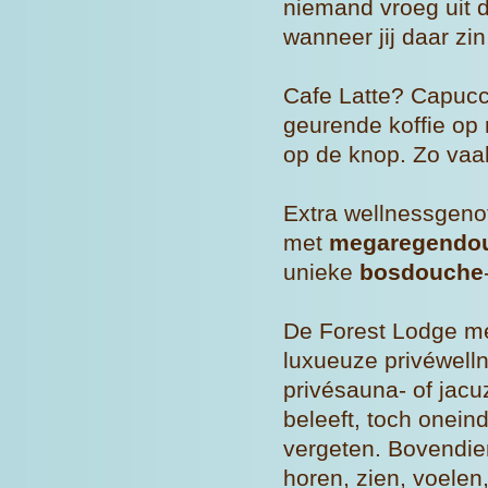
niemand vroeg uit d
wanneer jij daar zin
Cafe Latte? Capuc
geurende koffie op 
op de knop. Zo vaak 
Extra wellnessgenot
met
megaregendo
unieke
bosdouche
De Forest Lodge me
luxueuze privéwell
privésauna- of jacu
beleeft, toch oneind
vergeten. Bovendie
horen, zien, voelen